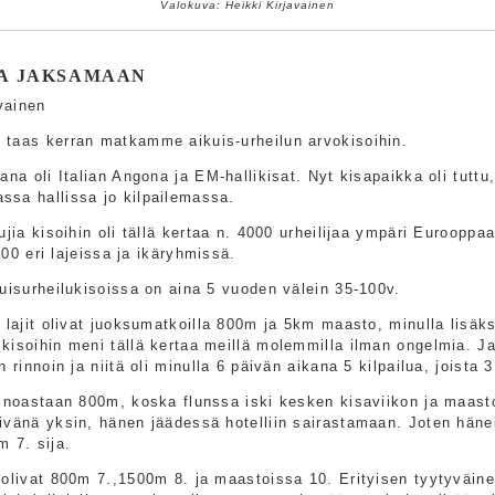
Valokuva: Heikki Kirjavainen
AA JAKSAMAAN
avainen
taas kerran matkamme aikuis-urheilun arvokisoihin.
ana oli Italian Angona ja EM-hallikisat. Nyt kisapaikka oli tutt
sa hallissa jo kilpailemassa.
ujia kisoihin oli tällä kertaa n. 4000 urheilijaa ympäri Eurooppa
 100 eri lajeissa ja ikäryhmissä.
kuisurheilukisoissa on aina 5 vuoden välein 35-100v.
i lajit olivat juoksumatkoilla 800m ja 5km maasto, minulla lisäk
kisoihin meni tällä kertaa meillä molemmilla ilman ongelmia. Ja
 rinnoin ja niitä oli minulla 6 päivän aikana 5 kilpailua, joista 3
ainoastaan 800m, koska flunssa iski kesken kisaviikon ja maasto
ivänä yksin, hänen jäädessä hotelliin sairastamaan. Joten hänel
m 7. sija.
 olivat 800m 7.,1500m 8. ja maastoissa 10. Erityisen tyytyväine