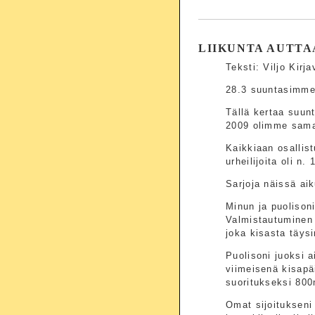
LIIKUNTA AUTT
Teksti: Viljo Kirj
28.3 suuntasimme 
Tällä kertaa suunt
2009 olimme samas
Kaikkiaan osallist
urheilijoita oli n.
Sarjoja näissä ai
Minun ja puolison
Valmistautuminen 
joka kisasta täysin
Puolisoni juoksi 
viimeisenä kisapä
suoritukseksi 800
Omat sijoitukseni