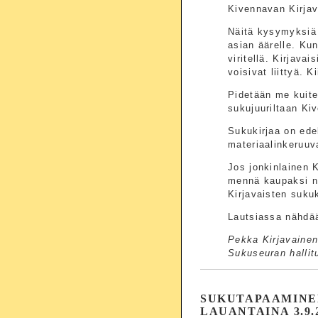
Kivennavan Kirjav
Näitä kysymyksiä 
asian äärelle. Kun
viritellä. Kirjava
voisivat liittyä.
Pidetään me kuite
sukujuuriltaan Kiv
Sukukirjaa on edel
materiaalinkeruuv
Jos jonkinlainen 
mennä kaupaksi no
Kirjavaisten sukuk
Lautsiassa nähdä
Pekka Kirjavaine
Sukuseuran hallit
SUKUTAPAAMINE
LAUANTAINA 3.9.