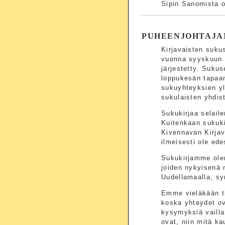
Sipin Sanomista 
PUHEENJOHTAJA
Kirjavaisten suku
vuonna syyskuun 
järjestetty. Sukus
loppukesän tapaam
sukuyhteyksien yl
sukulaisten yhdis
Sukukirjaa selaile
Kuitenkaan sukuki
Kivennavan Kirjav
ilmeisesti ole ed
Sukukirjamme olem
joiden nykyisenä 
Uudellamaalla, sy
Emme vieläkään ti
koska yhteydet ov
kysymyksiä vailla 
ovat, niin mitä k