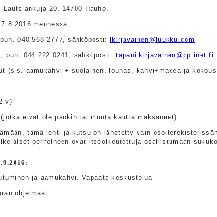
n Lautsiankuja 20, 14700 Hauho.
 17.8.2016 mennessä:
, puh. 040 568 2777, sähköposti:
lkirjavainen@luukku.com
n, puh. 044 222 0241, sähköposti:
tapani.kirjavainen@pp.inet.fi
t (sis. aamukahvi + suolainen, lounas, kahvi+makea ja kokous
2-v)
(jotka eivät ole pankin tai muuta kautta maksaneet)
ämään, tämä lehti ja kutsu on lähetetty vain osoiterekisterissä
jälkeläiset perheineen ovat itseoikeutettuja osallistumaan suk
9.2016:
autuminen ja aamukahvi. Vapaata keskustelua
ran ohjelmaat