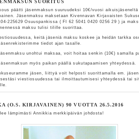
SENMAKSUN SUORITUS
kous päätti jäsenmaksun suuruudeksi 10€/vuosi aikuisjäseneltä 
mainen. Jäsenmaksu maksetaan Kivennavan Kirjavaisten Sukuseur
104-225629 Osuuspankissa ( FI 62 5041 0420 0256 29 ) ja maks
ennessä maksu tulisi tilille suorittaa.
estiosuudessa, keitä jäseniä maksu koskee ja heidän tarkka oso
jäsenrekisterimme tiedot ajan tasalle.
äsenmaksu unohtui maksaa, voit hoitaa senkin (10€) samalla pa
 jäsenmaksun myös paikan päällä sukutapaamisen yhteydessä.
sukuseuramme jäsen, liittyä voit helposti suorittamalla em. jäs
tsestäsi viestiosuudessa tai ilmoittautumisesi yhteydessä tai sit
lle.
 (O.S. KIRJAVAINEN) 90 VUOTTA 26.5.2016
lee lämpimästi Annikkia merkkipäivän johdosta!