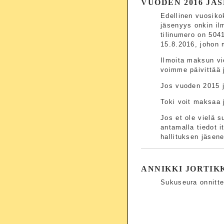
VUODEN 2016 JÄ
Edellinen vuosiko
jäsenyys onkin il
tilinumero on 504
15.8.2016, johon m
Ilmoita maksun vi
voimme päivittää 
Jos vuoden 2015 j
Toki voit maksaa
Jos et ole vielä 
antamalla tiedot i
hallituksen jäsene
ANNIKKI JORTIKKA
Sukuseura onnitte