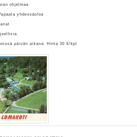
uran ohjelmaa
Vapaata yhdessäoloa
sanat
jeellisia.
nissä päivän aikana. Hinta 30 €/kpl