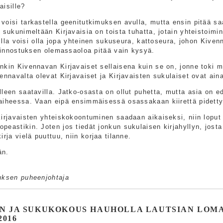
aisille?
voisi tarkastella geenitutkimuksen avulla, mutta ensin pitää sa
 sukunimeltään Kirjavaisia on toista tuhatta, jotain yhteistoimi
isilla voisi olla jopa yhteinen sukuseura, kattoseura, johon Kive
 Kiinnostuksen olemassaoloa pitää vain kysyä.
nkin Kivennavan Kirjavaiset sellaisena kuin se on, jonne toki m
ennavalta olevat Kirjavaiset ja Kirjavaisten sukulaiset ovat aina
leen saatavilla. Jatko-osasta on ollut puhetta, mutta asia on e
aiheessa. Vaan eipä ensimmäisessä osassakaan kiirettä pidetty
Kirjavaisten yhteiskokoontuminen saadaan aikaiseksi, niin loput 
peastikin. Joten jos tiedät jonkun sukulaisen kirjahyllyn, jost
irja vielä puuttuu, niin korjaa tilanne.
än.
n
uksen puheenjohtaja
N JA SUKUKOKOUS HAUHOLLA LAUTSIAN LOM
2016