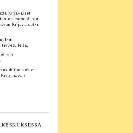
ada Kirjavaiset
ntaa on mahdollista
nnavan Kirjavaisetkin
uutkin
 tervetulleita.
delleen
.
sukukirjat voivat
a Kivennavan
AKESKUKSESSA