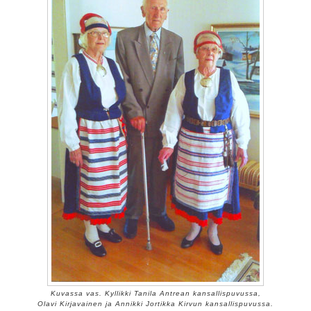
Kuvassa vas. Kyllikki Tanila Antrean kansallispuvussa,
Olavi Kirjavainen ja Annikki Jortikka Kirvun kansallispuvussa.