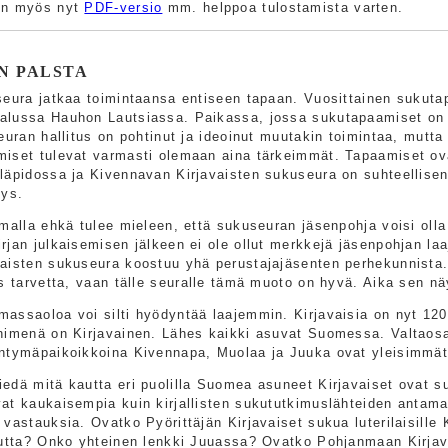
on myös nyt
PDF-versio
mm. helppoa tulostamista varten.
N PALSTA
seura jatkaa toimintaansa entiseen tapaan. Vuosittainen sukut
alussa Hauhon Lautsiassa. Paikassa, jossa sukutapaamiset on
euran hallitus on pohtinut ja ideoinut muutakin toimintaa, mutta
iset tulevat varmasti olemaan aina tärkeimmät. Tapaamiset ova
läpidossa ja Kivennavan Kirjavaisten sukuseura on suhteellisen
tys.
malla ehkä tulee mieleen, että sukuseuran jäsenpohja voisi olla
rjan julkaisemisen jälkeen ei ole ollut merkkejä jäsenpohjan la
aisten sukuseura koostuu yhä perustajajäsenten perhekunnista.
es tarvetta, vaan tälle seuralle tämä muoto on hyvä. Aika sen nä
assaoloa voi silti hyödyntää laajemmin. Kirjavaisia on nyt 1207
nimenä on Kirjavainen. Lähes kaikki asuvat Suomessa. Valtaosa
ntymäpaikoikkoina Kivennapa, Muolaa ja Juuka ovat yleisimmät
edä mitä kautta eri puolilla Suomea asuneet Kirjavaiset ovat 
at kaukaisempia kuin kirjallisten sukututkimuslähteiden antama 
vastauksia. Ovatko Pyörittäjän Kirjavaiset sukua luterilaisille K
autta? Onko yhteinen lenkki Juuassa? Ovatko Pohjanmaan Kirja